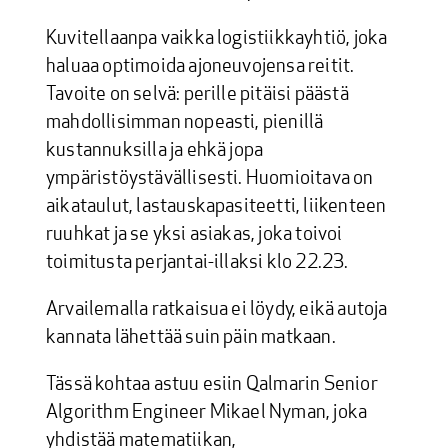
Kuvitellaanpa vaikka logistiikkayhtiö, joka
haluaa optimoida ajoneuvojensa reitit.
Tavoite on selvä: perille pitäisi päästä
mahdollisimman nopeasti, pienillä
kustannuksilla ja ehkä jopa
ympäristöystävällisesti. Huomioitava on
aikataulut, lastauskapasiteetti, liikenteen
ruuhkat ja se yksi asiakas, joka toivoi
toimitusta perjantai-illaksi klo 22.23.
Arvailemalla ratkaisua ei löydy, eikä autoja
kannata lähettää suin päin matkaan.
Tässä kohtaa astuu esiin Qalmarin Senior
Algorithm Engineer Mikael Nyman, joka
yhdistää matematiikan,