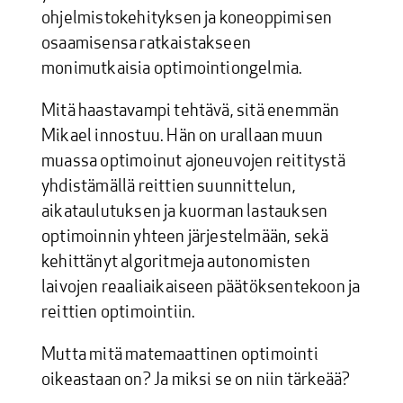
ohjelmistokehityksen ja koneoppimisen
osaamisensa ratkaistakseen
monimutkaisia optimointiongelmia.
Mitä haastavampi tehtävä, sitä enemmän
Mikael innostuu. Hän on urallaan muun
muassa optimoinut ajoneuvojen reititystä
yhdistämällä reittien suunnittelun,
aikataulutuksen ja kuorman lastauksen
optimoinnin yhteen järjestelmään, sekä
kehittänyt algoritmeja autonomisten
laivojen reaaliaikaiseen päätöksentekoon ja
reittien optimointiin.
Mutta mitä matemaattinen optimointi
oikeastaan on? Ja miksi se on niin tärkeää?