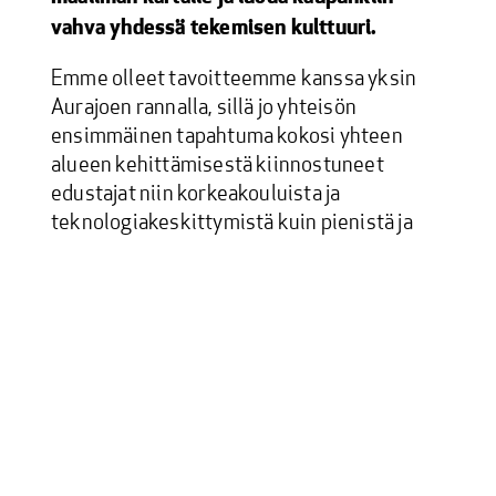
vahva yhdessä tekemisen kulttuuri.
Emme olleet tavoitteemme kanssa yksin
Aurajoen rannalla, sillä jo yhteisön
ensimmäinen tapahtuma kokosi yhteen
alueen kehittämisestä kiinnostuneet
edustajat niin korkeakouluista ja
teknologiakeskittymistä kuin pienistä ja
suurista yrityksistäkin.
Puhujina ensimmäisessä tapahtumassa
olivat Henna Kaariluoto Sandvikilta, Petri
Kalske Unikielta sekä Ida
Mansikkamäki ja Elisa Haikala tapahtuman
pääyhteistyökumppanilta, Eworkilta.
Puheenvuorojen jälkeen jakauduimme
työpajoihin miettimään yhdessä ratkaisuja