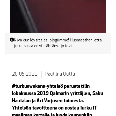
Kiva kun löysit tiesi blogiimme! Huomaathan, että
julkaisusta on vierähtänyt jo tovi.
20.05.2021
Pauliina Uuttu
#turkuawakens-yhteisö perustettiin
lokakuussa 2019 Qalmarin yrittäjien, Saku
Hautalan ja Ari Varjosen toimesta.
Yhteisön tavoitteena on nostaa Turku IT-
maailman kartalle ja luoda kaupunkiin