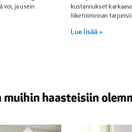
 voi, ja usein
kustannukset karkaavat
liiketoiminnan tarpeisii
Lue lisää »
in muihin haasteisiin olem