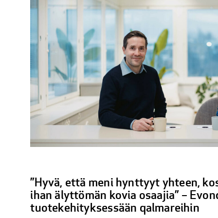
”Hyvä, että meni hynttyyt yhteen, ko
ihan älyttömän kovia osaajia” – Evon
tuotekehityksessään qalmareihin