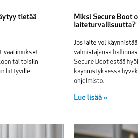
äytyy tietää
Miksi Secure Boot 
laiteturvallisuutta?
Jos laite voi käynnistää
et vaatimukset
valmistajansa hallinna
oon tai toisiin
Secure Boot estää hyök
n liittyville
käynnistyksessä hyväks
ohjelmisto.
Lue lisää »