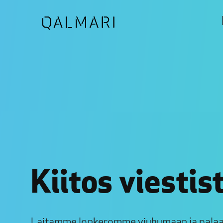
Kiitos viestist
Laitamme lonkeromme viuhumaan ja palaam