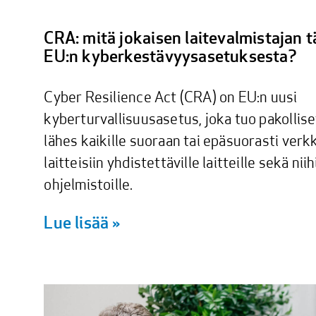
CRA: mitä jokaisen laitevalmistajan t
EU:n kyberkestävyys­asetuksesta?
Cyber Resilience Act (CRA) on EU:n uusi
kyberturvallisuusasetus, joka tuo pakollis
lähes kaikille suoraan tai epäsuorasti verkk
laitteisiin yhdistettäville laitteille sekä niihi
ohjelmistoille.
Lue lisää »