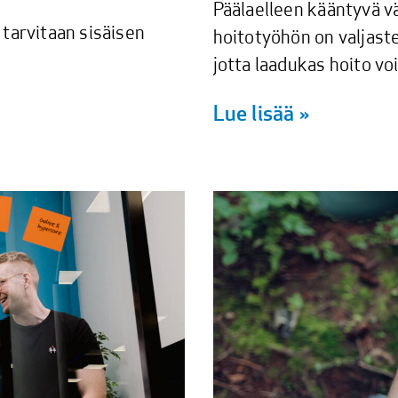
Päälaelleen kääntyvä vä
 tarvitaan sisäisen
hoitotyöhön on valjast
.
jotta laadukas hoito voi
Lue lisää »