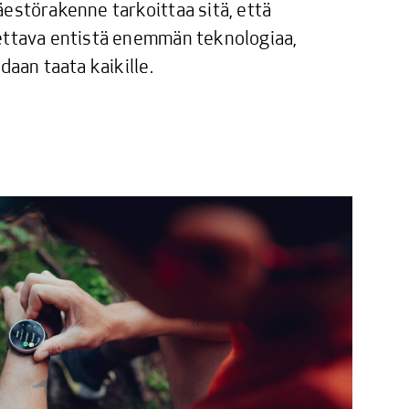
estörakenne tarkoittaa sitä, että
ettava entistä enemmän teknologiaa,
daan taata kaikille.