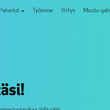
Palvelut
Työmme
Yritys
Muutu qalm
äsi!
me tuotapikaa. Sillä välin