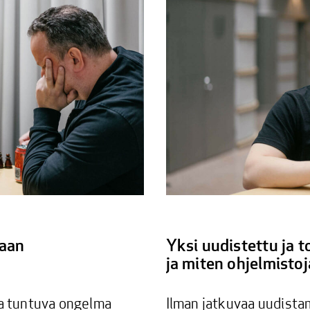
taan
Yksi uudistettu ja t
ja miten ohjelmisto
a tuntuva ongelma
Ilman jatkuvaa uudistami