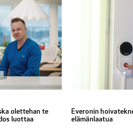
ska olettehan te
Everonin hoivatekno
dos luottaa
elämänlaatua