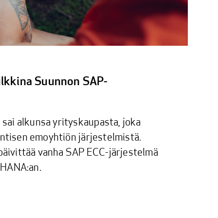
tulkkina Suunnon SAP-
ai alkunsa yrityskaupasta, joka
entisen emoyhtiön järjestelmistä.
 päivittää vanha SAP ECC-järjestelmä
4HANA:an.